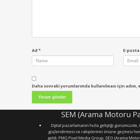
Ad
*
E-post
Daha sonraki yorumlarımda kullanılması için adım, e
SEM (Arama Motoru Pa
Dijital pazarlamanın hızla geliştiği günümüzde, iş
güçlendirmesi ve rakiplerinin önüne geçmesi h
geldi. PMG Pixel Media Group, SEO (Arama Moto