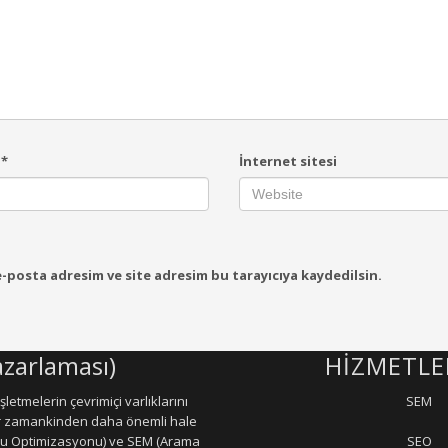
a
*
İnternet sitesi
-posta adresim ve site adresim bu tarayıcıya kaydedilsin.
zarlaması)
HİZMETLE
letmelerin çevrimiçi varlıklarını
SEM
er zamankinden daha önemli hale
ru Optimizasyonu) ve SEM (Arama
SEO