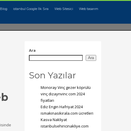
Blog
istanbul Google İlk Sıra
Web Sitesici
Web tasarım
Ara
Ara
Son Yazılar
Monoray Vinç gezer köprülü
eb
vinç dizaynvinc com 2024
fiyatları
Ediz Engin Hafriyat 2024
ismakinasikirala.com ücretleri
Kasva Nakliyat
risinde
istanbulsehiricinakliye.com