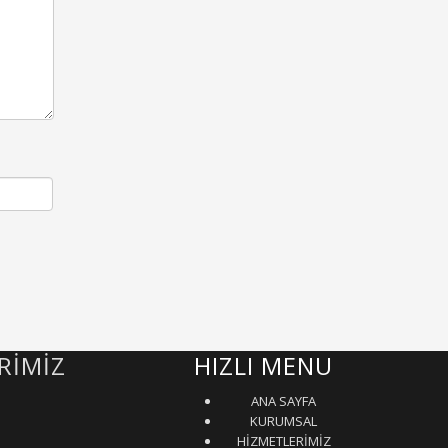
RİMİZ
HIZLI MENU
ANA SAYFA
KURUMSAL
HİZMETLERİMİZ