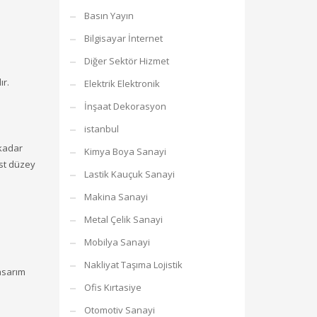
Basın Yayın
Bilgisayar İnternet
Diğer Sektör Hizmet
ır.
Elektrik Elektronik
İnşaat Dekorasyon
istanbul
 kadar
Kimya Boya Sanayi
 üst düzey
Lastik Kauçuk Sanayi
Makina Sanayi
Metal Çelik Sanayi
Mobilya Sanayi
Nakliyat Taşıma Lojistik
asarım
Ofis Kırtasiye
Otomotiv Sanayi