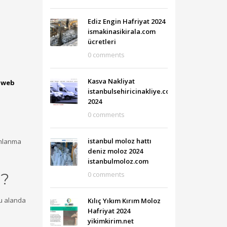
Ediz Engin Hafriyat 2024
ismakinasikirala.com
ücretleri
0 comments
Kasva Nakliyat
e
web
istanbulsehiricinakliye.com
2024
0 comments
istanbul moloz hattı
yınlanma
deniz moloz 2024
istanbulmoloz.com
0 comments
 ?
bu alanda
Kılıç Yıkım Kırım Moloz
Hafriyat 2024
yikimkirim.net