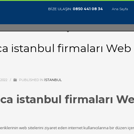
BİZE ULAŞIN:
0850 441 08 34
Ana Sayfa
a istanbul firmaları Web
 2022
/
PUBLISHED IN
ISTANBUL
ca istanbul firmaları W
klerinin web sitelerini ziyaret eden internet kullanıcılarına bir düzen içe