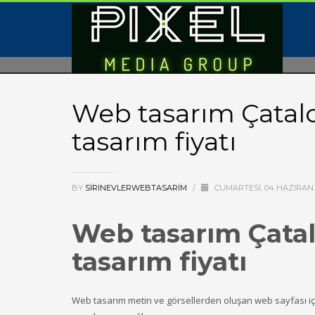
Web tasarım Çatalc
tasarım fiyatı
BY
SIRINEVLERWEBTASARIM
/
CUMARTESI, 04 HAZIRAN
Web tasarım Çatal
tasarım fiyatı
Web tasarım metin ve görsellerden oluşan web sayfası içeri