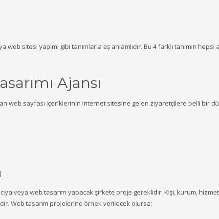
eya web sitesi yapımı gibi tanımlarla eş anlamlıdır. Bu 4 farklı tanımın hepsi a
asarımı Ajansı
lan web sayfası içeriklerinin internet sitesine gelen ziyaretçilere belli bir 
n
mcıya veya web tasarım yapacak şirkete proje gereklidir. Kişi, kurum, hizme
r. Web tasarım projelerine örnek verilecek olursa;