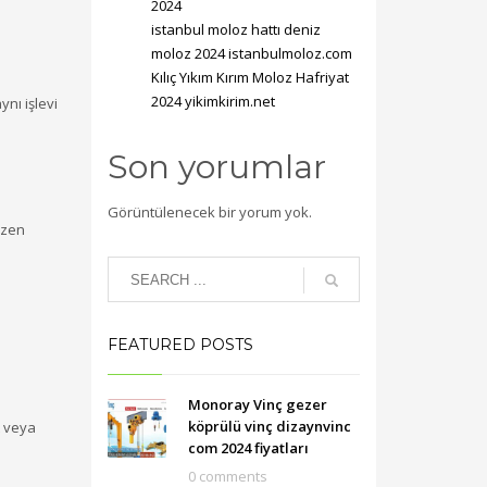
2024
istanbul moloz hattı deniz
moloz 2024 istanbulmoloz.com
Kılıç Yıkım Kırım Moloz Hafriyat
2024 yikimkirim.net
ynı işlevi
Son yorumlar
Görüntülenecek bir yorum yok.
düzen
FEATURED POSTS
Monoray Vinç gezer
köprülü vinç dizaynvinc
t veya
com 2024 fiyatları
0 comments