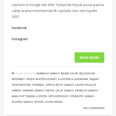
sayfada ol Google site ekle Türkiye’de büyük pazar payına
sahip arama motorlarında ilk sayfada olun site kaydet
2023
Facebook
İnstagram
READ MORE
PUBLISHED IN
AMBALAJ SANAYI
,
BASIN YAYIN
,
BILGISAYAR
İNTERNET
,
DIĞER SEKTÖR HIZMET
,
ELEKTRIK ELEKTRONIK
,
İNŞAAT
DEKORASYON
,
ISTANBUL
,
KIMYA BOYA SANAYI
,
LASTIK KAUÇUK
SANAYI
,
MAKINA SANAYI
,
METAL ÇELIK SANAYI
,
MOBILYA SANAYI
,
NAKLIYAT TAŞIMA LOJISTIK
,
OFIS KIRTASIYE
,
OTOMOTIV SANAYI
,
PLASTIK SANAYI
,
TEKSTIL GIYIM MODA
NO COMMENTS