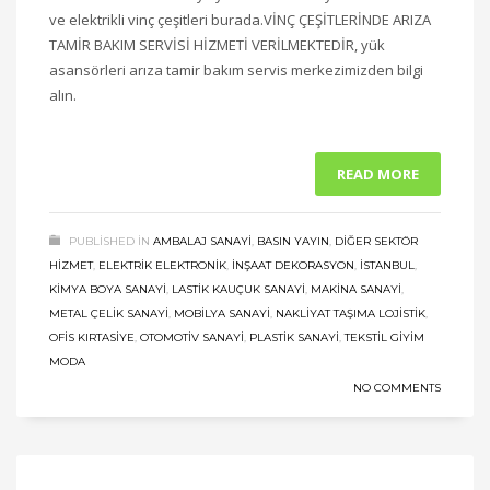
ve elektrikli vinç çeşitleri burada.VİNÇ ÇEŞİTLERİNDE ARIZA
TAMİR BAKIM SERVİSİ HİZMETİ VERİLMEKTEDİR, yük
asansörleri arıza tamir bakım servis merkezimizden bilgi
alın.
READ MORE
PUBLISHED IN
AMBALAJ SANAYI
,
BASIN YAYIN
,
DIĞER SEKTÖR
HIZMET
,
ELEKTRIK ELEKTRONIK
,
İNŞAAT DEKORASYON
,
ISTANBUL
,
KIMYA BOYA SANAYI
,
LASTIK KAUÇUK SANAYI
,
MAKINA SANAYI
,
METAL ÇELIK SANAYI
,
MOBILYA SANAYI
,
NAKLIYAT TAŞIMA LOJISTIK
,
OFIS KIRTASIYE
,
OTOMOTIV SANAYI
,
PLASTIK SANAYI
,
TEKSTIL GIYIM
MODA
NO COMMENTS