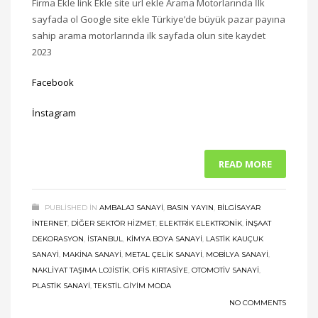
Firma Ekle link Ekle site url ekle Arama Motorlarında İlk
sayfada ol Google site ekle Türkiye’de büyük pazar payına
sahip arama motorlarında ilk sayfada olun site kaydet
2023
Facebook
İnstagram
READ MORE
PUBLISHED IN
AMBALAJ SANAYI
,
BASIN YAYIN
,
BILGISAYAR
İNTERNET
,
DIĞER SEKTÖR HIZMET
,
ELEKTRIK ELEKTRONIK
,
İNŞAAT
DEKORASYON
,
ISTANBUL
,
KIMYA BOYA SANAYI
,
LASTIK KAUÇUK
SANAYI
,
MAKINA SANAYI
,
METAL ÇELIK SANAYI
,
MOBILYA SANAYI
,
NAKLIYAT TAŞIMA LOJISTIK
,
OFIS KIRTASIYE
,
OTOMOTIV SANAYI
,
PLASTIK SANAYI
,
TEKSTIL GIYIM MODA
NO COMMENTS