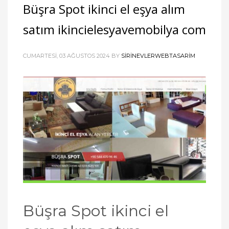
Büşra Spot ikinci el eşya alım
satım ikincielesyavemobilya com
CUMARTESI, 03 AĞUSTOS 2024
BY
SIRINEVLERWEBTASARIM
Büşra Spot ikinci el