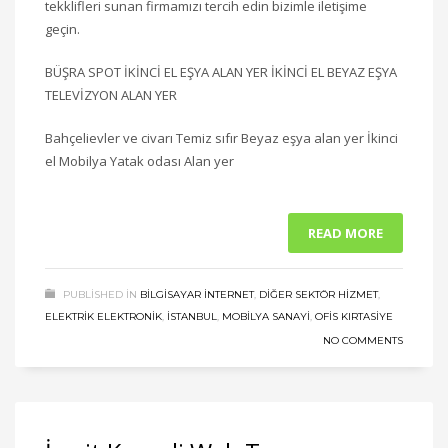
tekklifleri sunan firmamızı tercih edin bizimle iletişime
geçin.
BÜŞRA SPOT İKİNCİ EL EŞYA ALAN YER İKİNCİ EL BEYAZ EŞYA
TELEVİZYON ALAN YER
Bahçelievler ve civarı Temiz sıfır Beyaz eşya alan yer İkinci
el Mobilya Yatak odası Alan yer
READ MORE
PUBLISHED IN
BILGISAYAR İNTERNET
,
DIĞER SEKTÖR HIZMET
,
ELEKTRIK ELEKTRONIK
,
ISTANBUL
,
MOBILYA SANAYI
,
OFIS KIRTASIYE
NO COMMENTS