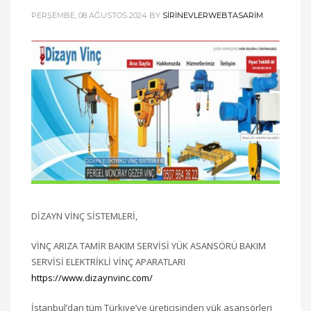
PERŞEMBE, 08 AĞUSTOS 2024
BY
SIRINEVLERWEBTASARIM
DİZAYN VİNÇ SİSTEMLERİ,
VİNÇ ARIZA TAMİR BAKIM SERVİSİ YÜK ASANSÖRÜ BAKIM
SERVİSİ ELEKTRİKLİ VİNÇ APARATLARI
https://www.dizaynvinc.com/
İstanbul’dan tüm Türkiye’ye üreticisinden yük asansörleri