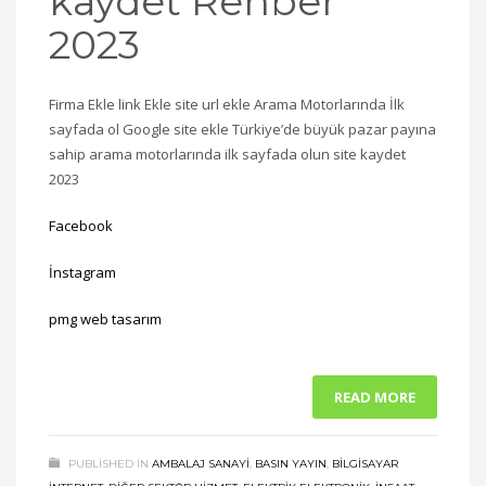
kaydet Rehber
2023
Firma Ekle link Ekle site url ekle Arama Motorlarında İlk
sayfada ol Google site ekle Türkiye’de büyük pazar payına
sahip arama motorlarında ilk sayfada olun site kaydet
2023
Facebook
İnstagram
pmg web tasarım
READ MORE
PUBLISHED IN
AMBALAJ SANAYI
,
BASIN YAYIN
,
BILGISAYAR