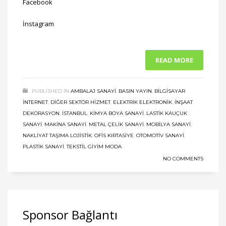
Facebook
İnstagram
READ MORE
PUBLISHED IN
AMBALAJ SANAYI
,
BASIN YAYIN
,
BILGISAYAR
İNTERNET
,
DIĞER SEKTÖR HIZMET
,
ELEKTRIK ELEKTRONIK
,
İNŞAAT
DEKORASYON
,
ISTANBUL
,
KIMYA BOYA SANAYI
,
LASTIK KAUÇUK
SANAYI
,
MAKINA SANAYI
,
METAL ÇELIK SANAYI
,
MOBILYA SANAYI
,
NAKLIYAT TAŞIMA LOJISTIK
,
OFIS KIRTASIYE
,
OTOMOTIV SANAYI
,
PLASTIK SANAYI
,
TEKSTIL GIYIM MODA
NO COMMENTS
Sponsor Bağlantı