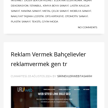
İNTERNET
,
DIĞER SEKTÖR HIZMET
,
ELEKTRIK ELEKTRONIK
,
İNŞAAT
DEKORASYON
,
ISTANBUL
,
KIMYA BOYA SANAYI
,
LASTIK KAUÇUK
SANAYI
,
MAKINA SANAYI
,
METAL ÇELIK SANAYI
,
MOBILYA SANAYI
,
NAKLIYAT TAŞIMA LOJISTIK
,
OFIS KIRTASIYE
,
OTOMOTIV SANAYI
,
PLASTIK SANAYI
,
TEKSTIL GIYIM MODA
NO COMMENTS
Reklam Vermek Bahçelievler
reklamvermek gen tr
CUMARTESI, 03 AĞUSTOS 2024
BY
SIRINEVLERWEBTASARIM