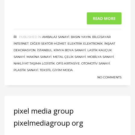
READ MORE
PUBLISHED IN
AMBALAJ SANAYI
,
BASIN YAYIN
,
BILGISAYAR
İNTERNET
,
DIĞER SEKTÖR HIZMET
,
ELEKTRIK ELEKTRONIK
,
İNŞAAT
DEKORASYON
,
ISTANBUL
,
KIMYA BOYA SANAYI
,
LASTIK KAUÇUK
SANAYI
,
MAKINA SANAYI
,
METAL ÇELIK SANAYI
,
MOBILYA SANAYI
,
NAKLIYAT TAŞIMA LOJISTIK
,
OFIS KIRTASIYE
,
OTOMOTIV SANAYI
,
PLASTIK SANAYI
,
TEKSTIL GIYIM MODA
NO COMMENTS
pixel media group
pixelmediagroup org