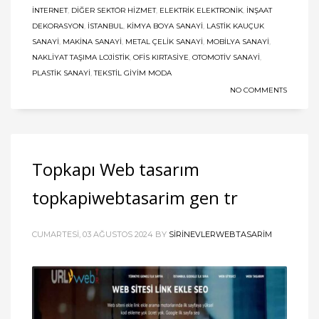
İNTERNET
,
DIĞER SEKTÖR HIZMET
,
ELEKTRIK ELEKTRONIK
,
İNŞAAT
DEKORASYON
,
ISTANBUL
,
KIMYA BOYA SANAYI
,
LASTIK KAUÇUK
SANAYI
,
MAKINA SANAYI
,
METAL ÇELIK SANAYI
,
MOBILYA SANAYI
,
NAKLIYAT TAŞIMA LOJISTIK
,
OFIS KIRTASIYE
,
OTOMOTIV SANAYI
,
PLASTIK SANAYI
,
TEKSTIL GIYIM MODA
NO COMMENTS
Topkapı Web tasarım
topkapiwebtasarim gen tr
CUMARTESI, 03 AĞUSTOS 2024
BY
SIRINEVLERWEBTASARIM