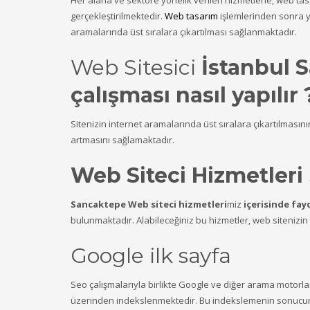
Her alana ve sektöre yönelik verilen hizmetlerle, web ta
gerçekleştirilmektedir.
Web tasarım
işlemlerinden sonra ya
aramalarında üst sıralara çıkartılması sağlanmaktadır.
Web Sitesici
İstanbul 
çalışması nasıl yapılır 
Sitenizin internet aramalarında üst sıralara çıkartılmasın
artmasını sağlamaktadır.
Web Siteci Hizmetleri
Sancaktepe Web siteci hizmetleri
miz
içerisinde fay
bulunmaktadır. Alabileceğiniz bu hizmetler, web sitenizin i
Google ilk sayfa
Seo çalışmalarıyla birlikte Google ve diğer arama motorlar
üzerinden indekslenmektedir. Bu indekslemenin sonucunda