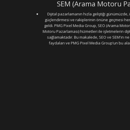
SEM (Arama Motoru Pa
Dijital pazarlamanın hızla geliştiği günümüzde, iş
güçlendirmesi ve rakiplerinin önüne geçmesi h
geldi. PMG Pixel Media Group, SEO (Arama Moto
Motoru Pazarlaması) hizmetleri ile işletmelerin di
sağlamaktadır. Bu makalede, SEO ve SEM'in ne 
faydaları ve PMG Pixel Media Group’un bu alan
Güneş Enerji Artvin
Uydu Servisi
Mermer Silim Mermer silme Mermer ci
Molozcu
Web Siteci
Web Tasarım
İstanbul Çatı Ustası
Kiralık Mini iş M
Google Ads Usmanı
Beton Silimi Beton silme Parlatma
Demir Doğrama
Web
nakliyat
Plastik enjeksiyon makineleri
Mermer Silimi Mermer silme Parla
İstanbul Ankara Arası nakliye
Uzman çatı ustası
poliüretan enjeksiyon İs
soğuk oda
pixel media piksel medya
Web Tasarım Ajansı
Çatı Ustası
Moloz 