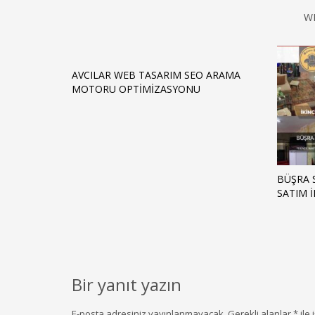
W
AVCILAR WEB TASARIM SEO ARAMA
MOTORU OPTIMIZASYONU
BÜŞRA S
SATIM 
Bir yanıt yazın
E-posta adresiniz yayınlanmayacak.
Gerekli alanlar
*
ile 