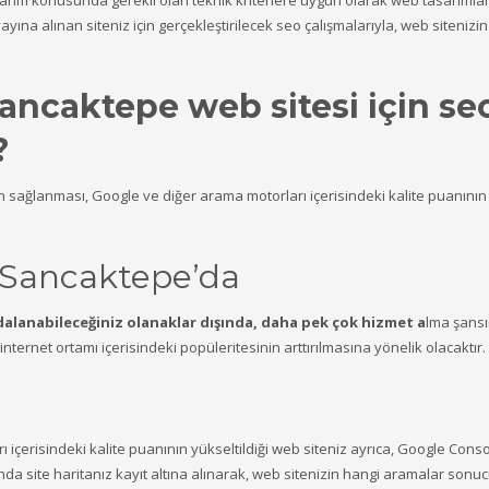
sarım konusunda gerekli olan teknik kriterlere uygun olarak web tasarımlar
yına alınan siteniz için gerçekleştirilecek seo çalışmalarıyla, web sitenizin
Sancaktepe web sitesi için se
?
ın sağlanması, Google ve diğer arama motorları içerisindeki kalite puanının
Sancaktepe’da
dalanabileceğiniz olanaklar dışında, daha pek çok hizmet a
lma şansı
nternet ortamı içerisindeki popüleritesinin arttırılmasına yönelik olacaktır.
ı içerisindeki kalite puanının yükseltildiği web siteniz ayrıca, Google Cons
 site haritanız kayıt altına alınarak, web sitenizin hangi aramalar sonu