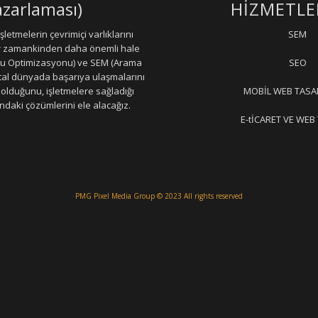
zarlaması)
HİZMETLE
letmelerin çevrimiçi varlıklarını
SEM
er zamankinden daha önemli hale
ru Optimizasyonu) ve SEM (Arama
SEO
jital dünyada başarıya ulaşmalarını
olduğunu, işletmelere sağladığı
MOBİL WEB TASA
daki çözümlerini ele alacağız.
E-tİCARET VE WEB
PMG Pixel Media Group
© 2023 All rights reserved
la Mermer parlatma
Çatı Uygulamaları
Çatı Ustası Çatı tamir Aktarma Onarım
İkinci El Eşya Ala
akinaları
Çatı ustası Çatı İzolasyon
Mermer Silimi Mermer silme Mermer Parlatma
Taş Fırın ustas
 Tasarım
Çatı Ustası Çatı İzolasyon
Esenyurt Kepenk
Monoray Vinç pergel vinç tavan vinci
Çatı 
tma
Kara fırın yapım ustası taş fırın ustası
Mimar Firma çelik yapılar
Çatı ustası çatı aktarma
Beto
tanbul izolasyon
Çatı Ustasi
Beton kırma duvar kırım
web development
Yıldız Hafriyat Yıkım
Web
Hattı istanbul
Beton Silim Beton Silme
Şehir içi Taşıma
Mermer Silim Mermer Parlatma Mermer C