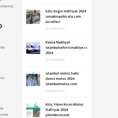
ı
 internet
Ediz Engin Hafriyat 2024
ismakinasikirala.com
ücretleri
o
0 comments
Kasva Nakliyat
 da
istanbulsehiricinakliye.com
2024
0 comments
istanbul moloz hattı
nız
deniz moloz 2024
istanbulmoloz.com
0 comments
Kılıç Yıkım Kırım Moloz
ole
Hafriyat 2024
cunda
yikimkirim.net