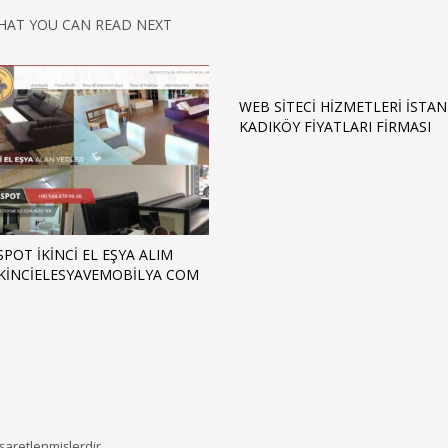
HAT YOU CAN READ NEXT
WEB SITECI HIZMETLERI İSTA
KADIKÖY FIYATLARI FIRMASI
POT IKINCI EL EŞYA ALIM
IKINCIELESYAVEMOBILYA COM
işaretlenmişlerdir