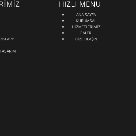
RİMİZ
HIZLI MENU
ANA SAYFA
KURUMSAL
HİZMETLERİMİZ
GALERİ
RIM APP
BİZE ULAŞIN
 TASARIM
nyer
İkinci El Ev Eşyası Alan yerler
Otomatik Kepenk Servisi
Çatı İzolasyon
ı Kara Fırın Ustası
Temizlik şirketi
Çatı ustası İstanbul
İnternet Reklam
ustası
Şehir içi nakliye
Bursa oto kiralama Rent A car
Eyüpsultan evden eve
n silimi Beton Silme
Çatı ustası
Çatı ustası Çatı tamir
İstanbul Moloz Hattı
 Designer
Ümraniye Elektrik Tesisatcı
Bms Su Arıtma
Soğuk Hava deposu
ila Mermer silme
Vibrasyon Makinası Besleme Dizici
Şehiriçi Şehirler Arası