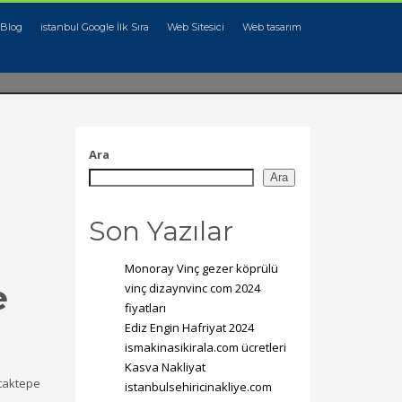
Blog
istanbul Google İlk Sıra
Web Sitesici
Web tasarım
Ara
Ara
Son Yazılar
Monoray Vinç gezer köprülü
e
vinç dizaynvinc com 2024
fiyatları
Ediz Engin Hafriyat 2024
ismakinasikirala.com ücretleri
Kasva Nakliyat
ncaktepe
istanbulsehiricinakliye.com