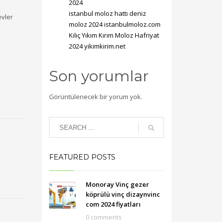
2024
istanbul moloz hattı deniz
evler
moloz 2024 istanbulmoloz.com
Kılıç Yıkım Kırım Moloz Hafriyat
2024 yikimkirim.net
Son yorumlar
Görüntülenecek bir yorum yok.
FEATURED POSTS
Monoray Vinç gezer
köprülü vinç dizaynvinc
com 2024 fiyatları
0 comments