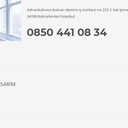
Adnankahveci bulvarı demirci iş merkezi no 222 3. kat şirin
34186 Bahcelievler/İstanbul
0850 441 08 34
ASARIM