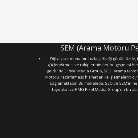
SEM (Arama Motoru Pa
Dijital pazarlamanın hızla geliştiği günümüzde, iş
güçlendirmesi ve rakiplerinin önüne geçmesi h
geldi. PMG Pixel Media Group, SEO (Arama Moto
Motoru Pazarlaması) hizmetleri ile işletmelerin di
sağlamaktadır. Bu makalede, SEO ve SEM'in ne 
faydaları ve PMG Pixel Media Group’un bu alan
Güneş Enerji Artvin
Uydu Servisi
Mermer Silim Mermer silme Mermer ci