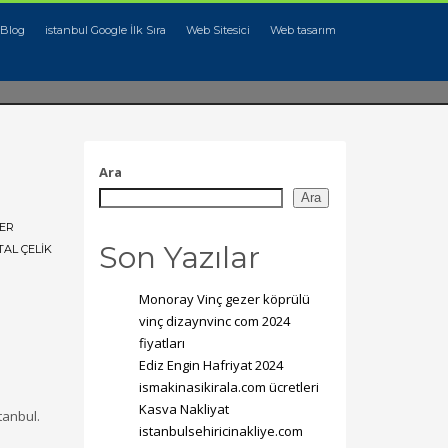
Blog
istanbul Google İlk Sıra
Web Sitesici
Web tasarım
Ara
Ara
ER
Son Yazılar
AL ÇELIK
Monoray Vinç gezer köprülü
vinç dizaynvinc com 2024
fiyatları
Ediz Engin Hafriyat 2024
ismakinasikirala.com ücretleri
Kasva Nakliyat
stanbul.
istanbulsehiricinakliye.com