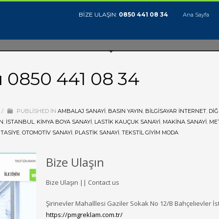
BİZE ULAŞIN:
0850 441 08 34
Ana Sayfa
 0850 441 08 34
/
PUBLISHED IN
AMBALAJ SANAYI
,
BASIN YAYIN
,
BILGISAYAR İNTERNET
,
DIĞ
N
,
ISTANBUL
,
KIMYA BOYA SANAYI
,
LASTIK KAUÇUK SANAYI
,
MAKINA SANAYI
,
MET
RTASIYE
,
OTOMOTIV SANAYI
,
PLASTIK SANAYI
,
TEKSTIL GIYIM MODA
Bize Ulaşın
Bize Ulaşın || Contact us
Şirinevler Mahalllesi Gaziler Sokak No 12/B Bahçelievler İ
https://pmgreklam.com.tr/