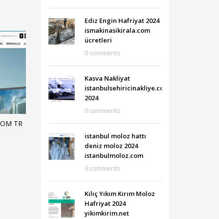
Ediz Engin Hafriyat 2024
ismakinasikirala.com
ücretleri
0 comments
Kasva Nakliyat
istanbulsehiricinakliye.com
2024
0 comments
COM TR
istanbul moloz hattı
deniz moloz 2024
istanbulmoloz.com
0 comments
Kılıç Yıkım Kırım Moloz
Hafriyat 2024
yikimkirim.net