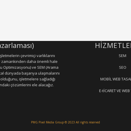
zarlaması)
HİZMETLE
letmelerin çevrimiçi varlıklarını
SEM
er zamankinden daha önemli hale
ru Optimizasyonu) ve SEM (Arama
SEO
jital dünyada başarıya ulaşmalarını
olduğunu, işletmelere sağladığı
MOBİL WEB TASA
daki çözümlerini ele alacağız.
E-tİCARET VE WEB
PMG Pixel Media Group
© 2023 All rights reserved
la Mermer parlatma
Çatı Uygulamaları
Çatı Ustası Çatı tamir Aktarma Onarım
İkinci El Eşya Ala