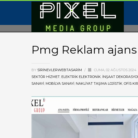
Pmg Reklam ajansı
BY
SIRINEVLERWEBTASARIM
/
CUMA, 02 AĞUSTOS 2024
SEKTÖR HIZMET
,
ELEKTRIK ELEKTRONIK
,
İNŞAAT DEKORASYO
SANAYI
,
MOBILYA SANAYI
,
NAKLIYAT TAŞIMA LOJISTIK
,
OFIS KI