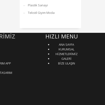
Plastik Sanayi
Tekstil Giyim Moda
RİMİZ
HIZLI MENU
ANA SAYFA
KURUMSAL
HİZMETLERİMİZ
GALERİ
RIM APP
BİZE ULAŞIN
 TASARIM
nyer
İkinci El Ev Eşyası Alan yerler
Otomatik Kepenk Servisi
Çatı İzolasyon