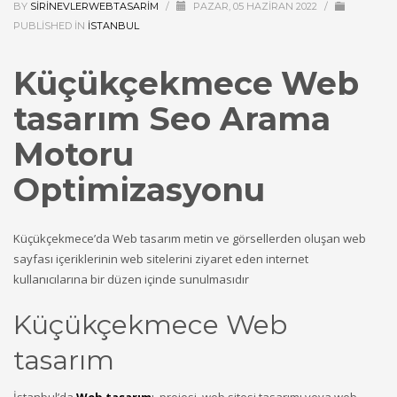
BY
SIRINEVLERWEBTASARIM
/
PAZAR, 05 HAZIRAN 2022
/
PUBLISHED IN
ISTANBUL
Küçükçekmece
Web
tasarım Seo Arama
Motoru
Optimizasyonu
Küçükçekmece’da Web tasarım metin ve görsellerden oluşan web
sayfası içeriklerinin web sitelerini ziyaret eden internet
kullanıcılarına bir düzen içinde sunulmasıdır
Küçükçekmece Web
tasarım