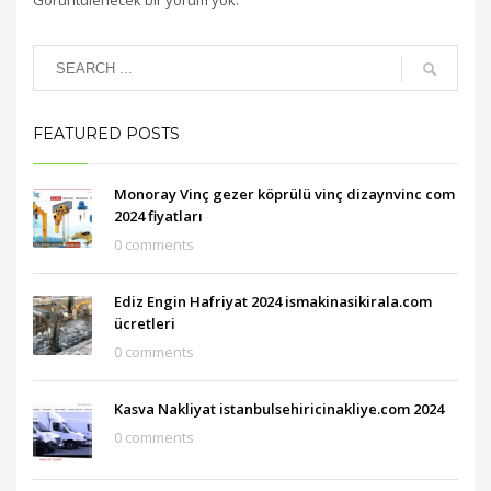
Görüntülenecek bir yorum yok.
FEATURED POSTS
Monoray Vinç gezer köprülü vinç dizaynvinc com
2024 fiyatları
0 comments
Ediz Engin Hafriyat 2024 ismakinasikirala.com
ücretleri
0 comments
Kasva Nakliyat istanbulsehiricinakliye.com 2024
0 comments