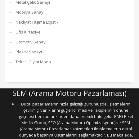
Metal Çelik Sanayi
Mobilya Sanayi
Nakliyat Taşıma Lojistik
Ofis Kırtasiye
Otomotiv Sanayi
Plastik Sanayi
Tekstil Giyim Moda
SEM (Arama Motoru Pazarlaması)
Dijital pazarlamanın hızla geliştiği günümüzde, işletmelerin
çevrimiçi varlıklarını güçlendirmesi ve rakiplerinin önüne
geçmesi her zamankinden daha önemli hale geldi. PMG Pixel
Media Group, SEO (Arama Motoru Optimizasyonu) ve SEM
(Arama Motoru Pazarlaması) hizmetleri ile işletmelerin dijital
dünyada başarıya ulaşmalarını sağlamaktadır. Bu makalede,