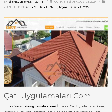
BY
SIRINEVLERWEBTASARIM
/
CUMARTESI, 03 AĞUSTOS 2024
/
PUBLISHED IN
DIĞER SEKTÖR HIZMET
,
İNŞAAT DEKORASYON
Çatı Uygulamaları Com
https://www.catiuygulamalari.com/
İmrahor Çatı Uygulamaları Com,
İslambey Çatı Uygulamaları Com, Merkez Çatı Uygulamaları Com,