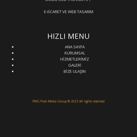
E-tİCARET VE WEB TASARIM
HIZLI MENU
ANA SAYFA
KURUMSAL
HİZMETLERİMİZ
GALERİ
BİZE ULAŞIN
PMG Pixel Media Group
© 2023 All rights reserved
Güneş Enerji Artvin
Uydu Servisi
Mermer Silim Mermer silme Mermer cila Mermer
parlatma
Çatı Uygulamaları
Çatı Ustası Çatı tamir Aktarma Onarım
İkinci El Eşya Alanyer
İkinci El Ev Eşyası Alan yerler
Otomatik Kepenk Servisi
Çatı İzolasyon
Molozcu
Web Siteci
Web Tasarım
İstanbul Çatı Ustası
Kiralık Mini iş Makinaları
Çatı ustası Çatı İzolasyon